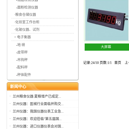
-
油脂检测仪器
-
面粉检测仪器
·
粮食仓储仪器
·
化验室工作台柜
·
化玻仪器、试剂
+
电子衡器
-
地 磅
大屏幕
-
皮带秤
-
吊钩秤
记录:24/10 页数:1/1
首页
上
-
配料秤
-
秤体配件
新闻中心
·
兰州粮食仪器:夏粮增产已成定...
·
兰州仪器：医械行业面临并购交...
·
兰州仪器：我国仪器仪表工业急...
·
兰州仪器：欢迎莅临“第五届国...
·
兰州仪器：进口仪器仪表会对国...