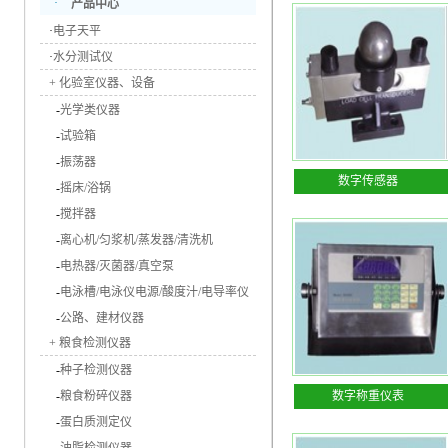
·
产品中心
·
电子天平
·
水分测试仪
+
化验室仪器、设备
-
光学类仪器
-
试验箱
-
振荡器
数字传感器
-
摇床/浴锅
-
搅拌器
-
离心机/匀浆机/蒸发器/清洗机
-
电热器/灭菌器/真空泵
-
电泳槽/电泳仪电源/酸度汁/电导率仪
-
公路、建材仪器
+
粮食检测仪器
-
种子检测仪器
-
粮食粉碎仪器
数字称重仪表
-
蛋白质测定仪